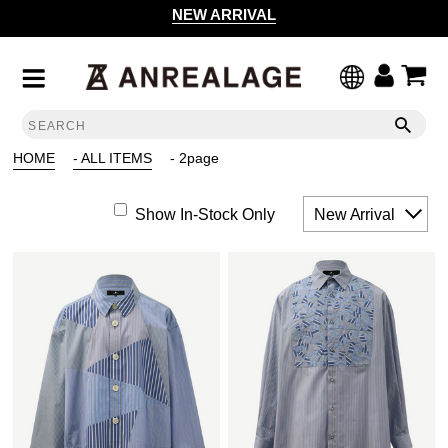
NEW ARRIVAL
HOME
- ALL ITEMS
- 2page
Show In-Stock Only
New Arrival