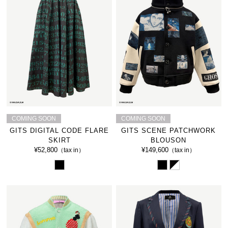
COMING SOON
COMING SOON
GITS DIGITAL CODE FLARE
GITS SCENE PATCHWORK
SKIRT
BLOUSON
¥52,800
¥149,600
（tax in）
（tax in）