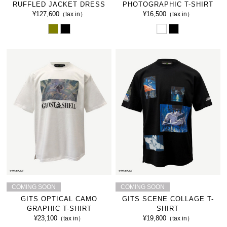
RUFFLED JACKET DRESS
PHOTOGRAPHIC T-SHIRT
¥127,600
¥16,500
（tax in）
（tax in）
COMING SOON
COMING SOON
GITS OPTICAL CAMO
GITS SCENE COLLAGE T-
GRAPHIC T-SHIRT
SHIRT
¥23,100
¥19,800
（tax in）
（tax in）