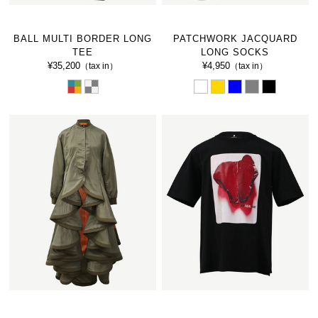
BALL MULTI BORDER LONG
PATCHWORK JACQUARD
TEE
LONG SOCKS
¥35,200
¥4,950
（tax in）
（tax in）