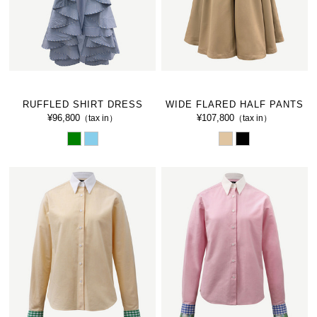
RUFFLED SHIRT DRESS
WIDE FLARED HALF PANTS
¥96,800
¥107,800
（tax in）
（tax in）