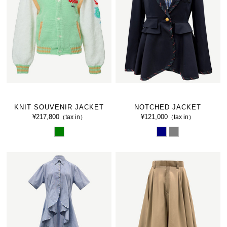
KNIT SOUVENIR JACKET
NOTCHED JACKET
¥217,800
¥121,000
（tax in）
（tax in）