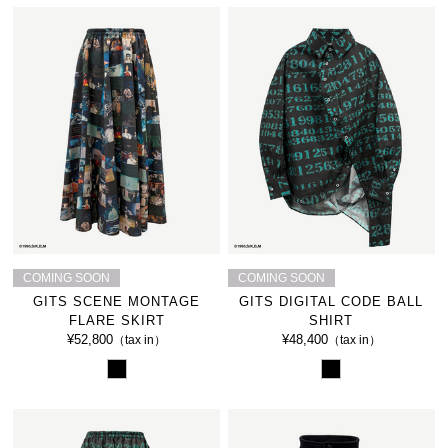
COMING SOON
COMING SOON
GITS SCENE MONTAGE
GITS DIGITAL CODE BALL
FLARE SKIRT
SHIRT
¥52,800
¥48,400
（tax in）
（tax in）