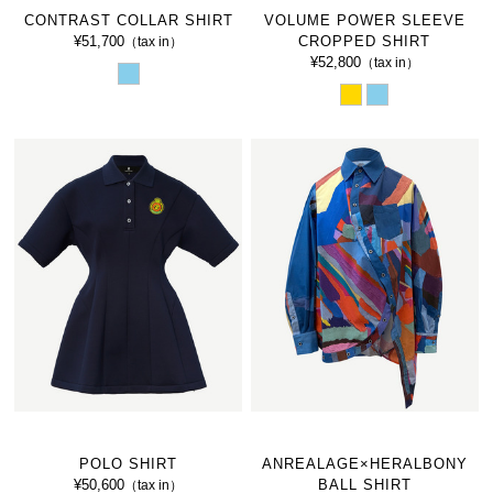
CONTRAST COLLAR SHIRT
VOLUME POWER SLEEVE
¥51,700
CROPPED SHIRT
（tax in）
¥52,800
（tax in）
POLO SHIRT
ANREALAGE×HERALBONY
¥50,600
BALL SHIRT
（tax in）