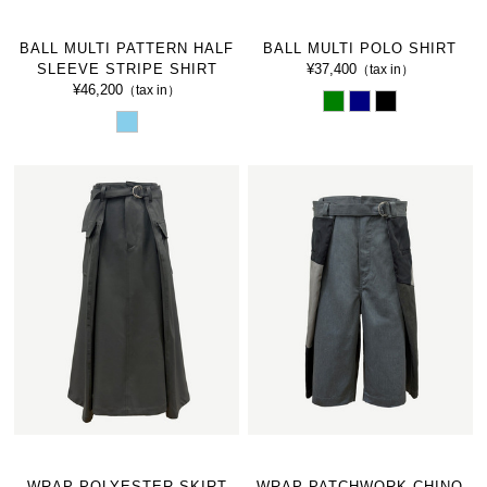
BALL MULTI PATTERN HALF
BALL MULTI POLO SHIRT
SLEEVE STRIPE SHIRT
¥37,400
（tax in）
¥46,200
（tax in）
WRAP POLYESTER SKIRT
WRAP PATCHWORK CHINO