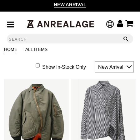
NEW ARRIVAL
HOME
- ALL ITEMS
Show In-Stock Only
New Arrival