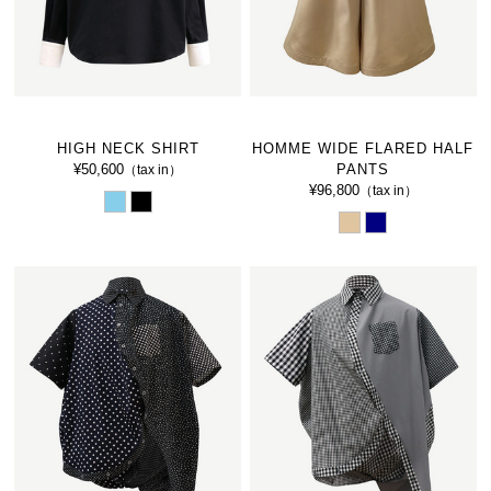
HIGH NECK SHIRT
HOMME WIDE FLARED HALF
¥50,600
PANTS
（tax in）
¥96,800
（tax in）