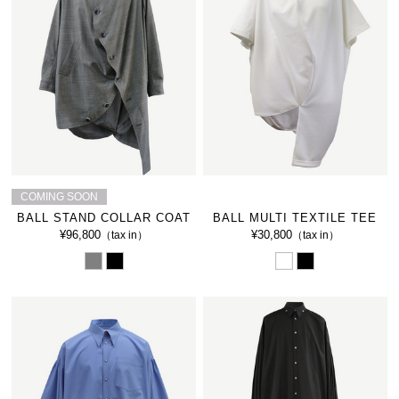
COMING SOON
BALL STAND COLLAR COAT
BALL MULTI TEXTILE TEE
¥96,800
¥30,800
（tax in）
（tax in）