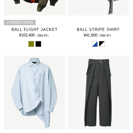
COMING SOON
BALL FLIGHT JACKET
BALL STRIPE SHIRT
¥103,400
¥41,800
（tax in）
（tax in）