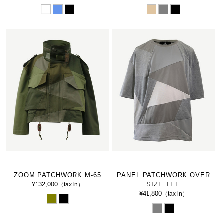
ZOOM PATCHWORK M-65
PANEL PATCHWORK OVER
¥132,000
SIZE TEE
（tax in）
¥41,800
（tax in）