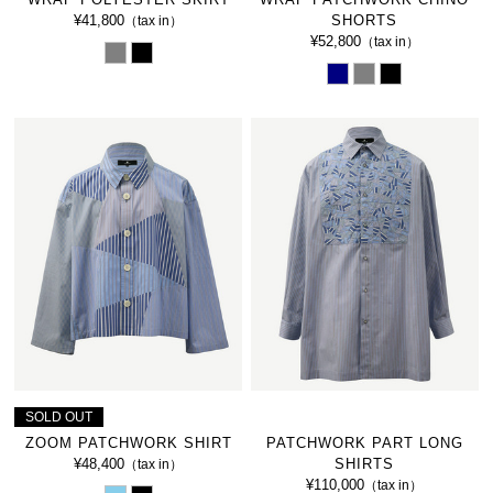
¥41,800
SHORTS
（tax in）
¥52,800
（tax in）
SOLD OUT
ZOOM PATCHWORK SHIRT
PATCHWORK PART LONG
¥48,400
SHIRTS
（tax in）
¥110,000
（tax in）