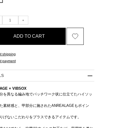
ADD TO CART
t shipping
t payment
LS
AGE × VIBSOX
分を異なる編み地でパッチワーク状に仕立てたハイソッ
た素材感と、甲部分に施されたANREALAGEもポイン
りげないこだわりをプラスできるアイテムです。