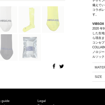
デザイン
2011 S/S COLLECTION 'AIR'
備えてい
コラボレ
2010 A/W COLLECTION 'WIDESHORTSLIMLONG'
す。
VIBSOX
2010 S/S COLLECTION 'SILHOUETTE'
2020 
した生地
2009 A/W COLLECTION '凹 凸'
ら現在ま
コンセプ
2009 S/S COLLECTION '○△□'
COLLA
ノロジー
ルソック
2008 A/W COLLECTION 'MUTYU'
MATER
2008 S/S COLLECTION 'NO MORE'
SIZE
2007 A/W COLLECTION 'HARUKAHARU'
2007 S/S COLLECTION 'INORI'
 guide
Legal
2006 A/W COLLECTION 'KANON'