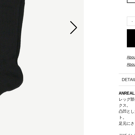
2015 A/W COLLECTION 'LIGHT'
2015 S/S COLLECTION 'SHADOW'
2014 A/W COLLECTION 'SEASON'
2014 S/S COLLECTION 'SIZE'
Abou
Abou
2013 A/W COLLECTION 'COLOR'
DETAI
2013 S/S COLLECTION 'BONE'
ANREAL
2012 A/W COLLECTION 'TIME'
レッグ部
クス。
2012 S/S COLLECTION 'SHELL'
凸凹とし
ト。
足元にさ
2011 A/W COLLECTION 'LOW'