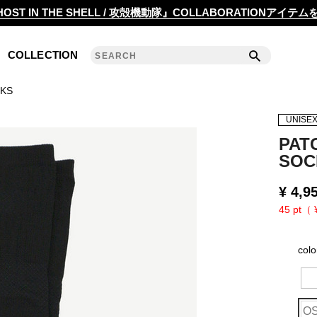
2020 S/S COLLECTION 'ANGLE'
OST IN THE SHELL / 攻殻機動隊』COLLABORATIONアイテ
2019 A/W COLLECTION 'DETAIL'
COLLECTION
ANREALAGE 15th 'A LIGHT UN LIGHT'
KS
2019 S/S COLLECTION 'CLEAR'
UNISE
2018 A/W COLLECTION 'PRISM'
PAT
SOC
2018 S/S COLLECTION 'POWER'
¥
4,9
2017 A/W COLLECTION 'ROLL'
45 pt（ 
2017 S/S COLLECTION 'SILENCE'
col
2016 A/W COLLECTION 'NOISE'
2016 S/S COLLECTION 'REFLECT'
O