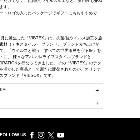
性だけでなく、抗菌/抗ウイルス加工など、実用性も兼ね
ます。
ートロゴの入ったパッケージでギフトにもおすすめで
年9 月に誕生した「VIBTEX」は、抗菌/抗ウイルス加工を施
素材（テキスタイル） ブランド。 ブランド立ち上げか
で、「ウイルスと戦う、すべての世界市民を守る服」を
トに、 様々なアパレル/ライフスタイルブランドと
BORATIONを行なってきました。その「VIBTEX」のテク
を活かした商品として新たに開発されたのが、オリジナ
スブランド『VIBSOX』です。
IAL
FOLLOW US