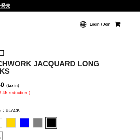
ムを発売
Login
Join
X
CHWORK JACQUARD LONG
KS
50
（tax in）
¥ 45 reduction ）
or：BLACK
S