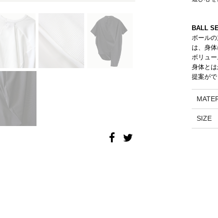
2011 S/S COLLECTION 'AIR'
BALL S
2010 A/W COLLECTION 'WIDESHORTSLIMLONG'
ボールの
は、身体
2010 S/S COLLECTION 'SILHOUETTE'
ボリュー
身体とは
2009 A/W COLLECTION '凹 凸'
提案がで
2009 S/S COLLECTION '○△□'
MATER
SIZE
2008 A/W COLLECTION 'MUTYU'
2008 S/S COLLECTION 'NO MORE'
2007 A/W COLLECTION 'HARUKAHARU'
2007 S/S COLLECTION 'INORI'
2006 A/W COLLECTION 'KANON'