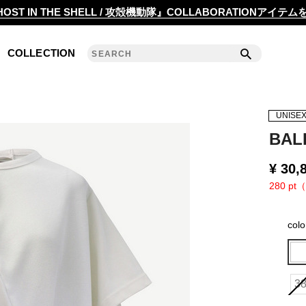
2020 S/S COLLECTION 'ANGLE'
OST IN THE SHELL / 攻殻機動隊』COLLABORATIONアイテ
2019 A/W COLLECTION 'DETAIL'
COLLECTION
ANREALAGE 15th 'A LIGHT UN LIGHT'
2019 S/S COLLECTION 'CLEAR'
UNISE
2018 A/W COLLECTION 'PRISM'
BAL
2018 S/S COLLECTION 'POWER'
¥
30,
280 pt（
2017 A/W COLLECTION 'ROLL'
col
2017 S/S COLLECTION 'SILENCE'
2016 A/W COLLECTION 'NOISE'
3
2016 S/S COLLECTION 'REFLECT'