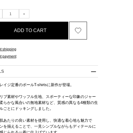
ADD TO CART
t shipping
t payment
LS
レイジ定番のボールT-shirtsに新作が登場。
リブ素材やワッフル生地、スポーティーな印象のジャー
柔らかな風合いの無地素材など、質感の異なる4種類の生
ルごとにドッキングしました。
肌あたりの良い素材を使用し、快適な着心地も魅力で
ンを揃えることで、一見シンプルながらもディテールに
感じられる一着に仕上げています。