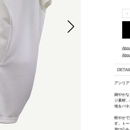
2015 A/W COLLECTION 'LIGHT'
2015 S/S COLLECTION 'SHADOW'
2014 A/W COLLECTION 'SEASON'
Abou
2014 S/S COLLECTION 'SIZE'
Abou
2013 A/W COLLECTION 'COLOR'
DETAI
2013 S/S COLLECTION 'BONE'
アンリア
2012 A/W COLLECTION 'TIME'
細やかな
ジ素材、
2012 S/S COLLECTION 'SHELL'
地をパネ
軽やかで
2011 A/W COLLECTION 'LOW'
す。トー
遊び心を