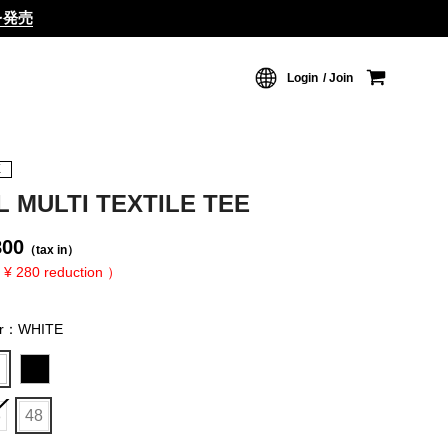
ムを発売
Login
Join
X
L MULTI TEXTILE TEE
800
（tax in）
 ¥ 280 reduction ）
or：WHITE
8
48