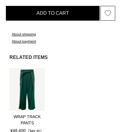
ADD TO CART
About shipping
About payment
RELATED ITEMS
WRAP TRACK
PANTS
¥48,400
（tax in）