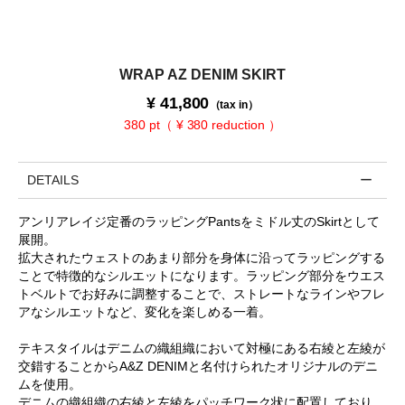
WRAP AZ DENIM SKIRT
¥
41,800
（tax in）
380 pt（ ¥ 380 reduction ）
DETAILS
アンリアレイジ定番のラッピングPantsをミドル丈のSkirtとして
展開。
拡大されたウェストのあまり部分を身体に沿ってラッピングする
ことで特徴的なシルエットになります。ラッピング部分をウエス
トベルトでお好みに調整することで、ストレートなラインやフレ
アなシルエットなど、変化を楽しめる一着。
テキスタイルはデニムの織組織において対極にある右綾と左綾が
交錯することからA&Z DENIMと名付けられたオリジナルのデニ
ムを使用。
デニムの織組織の右綾と左綾をパッチワーク状に配置しており、