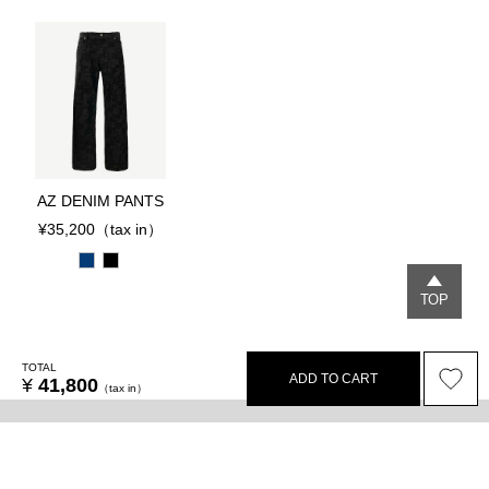
AZ DENIM PANTS
¥35,200
（tax in）
TOP
TOTAL
ADD TO CART
¥
41,800
（tax in）
Select size / color
Legal
Privacy policy
Terms
Recruit
Lease