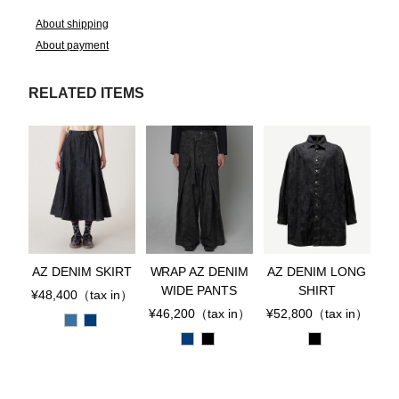
About shipping
About payment
RELATED ITEMS
AZ DENIM SKIRT
WRAP AZ DENIM
AZ DENIM LONG
WIDE PANTS
SHIRT
¥48,400
（tax in）
¥46,200
（tax in）
¥52,800
（tax in）