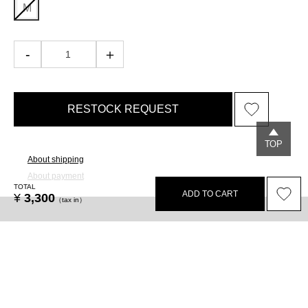
M
RESTOCK REQUEST
TOP
About shipping
About payment
TOTAL
ADD TO CART
¥
3,300
（tax in）
Legal
Privacy policy
Terms
Recruit
Select size / color
Lease
BLACK
M size
RESTOCK REQUEST
BORDEAUX
M size
RESTOCK REQUEST