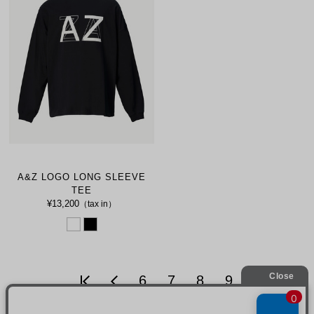
A&Z LOGO LONG SLEEVE
TEE
¥13,200
（tax in）
6
7
8
9