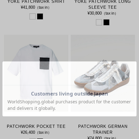
YOKE PATCHWORK SHIRT
YOKE PATCHWORK LONG
¥41,800
SLEEVE TEE
（tax in）
¥30,800
（tax in）
PATCHWORK POCKET TEE
PATCHWORK GERMAN
¥26,400
TRAINER
（tax in）
¥74,800
（tax in）