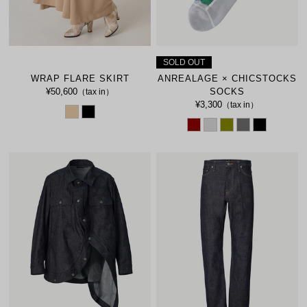
SOLD OUT
WRAP FLARE SKIRT
ANREALAGE × CHICSTOCKS
¥50,600
SOCKS
（tax in）
¥3,300
（tax in）