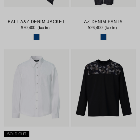
BALL A&Z DENIM JACKET
AZ DENIM PANTS
¥70,400
¥26,400
（tax in）
（tax in）
SOLD OUT