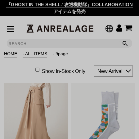
『GHOST IN THE SHELL / 攻殻機動隊』COLLABORATION
アイテムを発売
HOME
- ALL ITEMS
- 9page
Show In-Stock Only
New Arrival