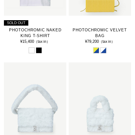
SOLD OUT
PHOTOCHROMIC NAKED
PHOTOCHROMIC VELVET
KING T-SHIRT
BAG
¥15,400
¥79,200
（tax in）
（tax in）