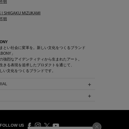
不明
楽
| SHIGAKU MIZUKAMI
不明
ONY
まとい社会に変革を。新しい文化をつくるブランド
LBONY」
の強烈なアイデンティティから生まれたアート。
生きる表現を追求したプロダクトを通じて、
しい文化をつくるブランドです。
IAL
FOLLOW US