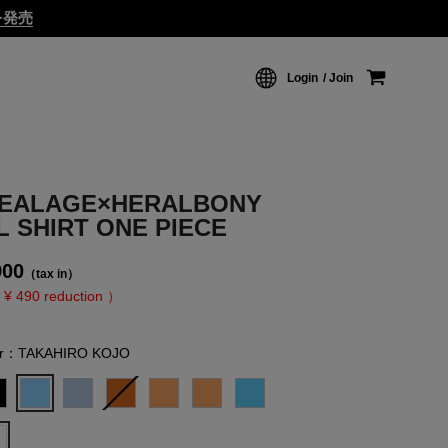
ムを発売
Login
Join
EALAGE×HERALBONY
L SHIRT ONE PIECE
900
（tax in）
 ¥ 490 reduction ）
or：TAKAHIRO KOJO
8