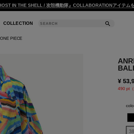
2020 S/S COLLECTION 'ANGLE'
OST IN THE SHELL / 攻殻機動隊』COLLABORATIONアイテ
2019 A/W COLLECTION 'DETAIL'
COLLECTION
ANREALAGE 15th 'A LIGHT UN LIGHT'
 ONE PIECE
2019 S/S COLLECTION 'CLEAR'
2018 A/W COLLECTION 'PRISM'
ANR
BAL
2018 S/S COLLECTION 'POWER'
¥
53,
2017 A/W COLLECTION 'ROLL'
490 pt（
2017 S/S COLLECTION 'SILENCE'
col
2016 A/W COLLECTION 'NOISE'
2016 S/S COLLECTION 'REFLECT'
3