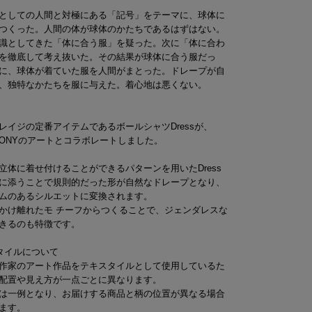
としての人間と対極にある「記号」をテーマに、球体に
つくった。人間の体が球体のかたちであるはずはない。
識としてきた「体に合う服」を疑った。次に「体に合わ
を徹底して考え抜いた。その結果が球体に合う服だっ
に、球体が着ていた服を人間がまとった。ドレープが自
、独特なかたちを服に与えた。着心地は悪くない。
レイジの定番アイテムであるボールシャツDressが、
LBONYのアートとコラボレートしました。
立体に着せ付けることができるパターンを用いたDress
に添うことで規則的だった形が自然なドレープとなり、
ムのあるシルエットに変換されます。
かけ離れたモ チーフからつくることで、ジェンダレスな
きるのも特徴です。
タイルについて
作家のアート作品をテキスタイルとして使用しているた
配置や見え方が一点ごとに異なります。
は一例となり、お届けする商品と柄の位置が異なる場合
ます。