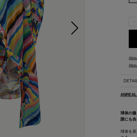
2015 A/W COLLECTION 'LIGHT'
2015 S/S COLLECTION 'SHADOW'
2014 A/W COLLECTION 'SEASON'
2014 S/S COLLECTION 'SIZE'
Abou
Abou
2013 A/W COLLECTION 'COLOR'
DETAI
2013 S/S COLLECTION 'BONE'
ANREAL
2012 A/W COLLECTION 'TIME'
2012 S/S COLLECTION 'SHELL'
球体の服
誰にも合
2011 A/W COLLECTION 'LOW'
球体を原