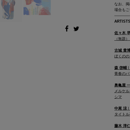
なお、掲
場合もご
2006 S/S COLLECTION 'BUTTER'
-------------
ARTIST
佐々木 
（無題）
古城 貴
ぼくのの
森 啓輔
|
青春のバ
奥亀屋 
メルケル
シマ
中尾 涼
|
タイトル
藤木 淳