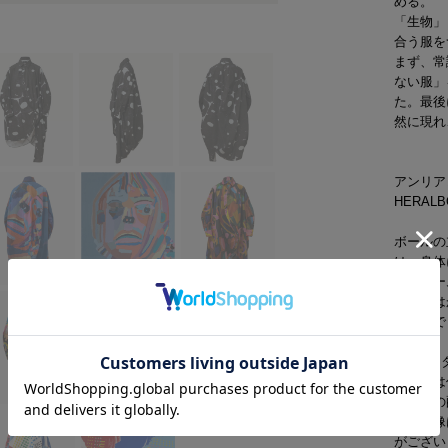
める。
2011 S/S COLLECTION 'AIR'
「生物」
合う服を
2010 A/W COLLECTION 'WIDESHORTSLIMLONG'
まず、常
ない服」
た。最後
2010 S/S COLLECTION 'SILHOUETTE'
然に現れ
2009 A/W COLLECTION '凹 凸'
アンリア
2009 S/S COLLECTION '○△□'
HERA
ボールの
2008 A/W COLLECTION 'MUTYU'
は、身体
ボリュー
2008 S/S COLLECTION 'NO MORE'
身体とは
提案がで
2007 A/W COLLECTION 'HARUKAHARU'
※テキス
本商品は
2007 S/S COLLECTION 'INORI'
め、柄の
商品画像
2006 A/W COLLECTION 'KANON'
がござい