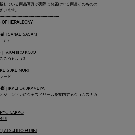
載している商品写真が実際にお届けする商品そのものの
ざいます。
--------------------------------------------------
S OF HERALBONY
早苗
| SANAE SASAKI
（丸）
博
| TAKAHIRO KOJO
こころもよう3
 KEISUKE MORI
ラード
一慶
| IKKEI OKUKAMEYA
とジョンソンにジャズドリームを案内するジョムスナカ
 RYO NAKAO
不明
仁
| ATSUHITO FUJIKI