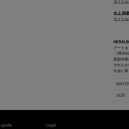
タイトル
水上 詩
タイトル
HERALB
アートを
「HERA
異彩作家
それらが
社会に新
MATER
SIZE
 guide
Legal