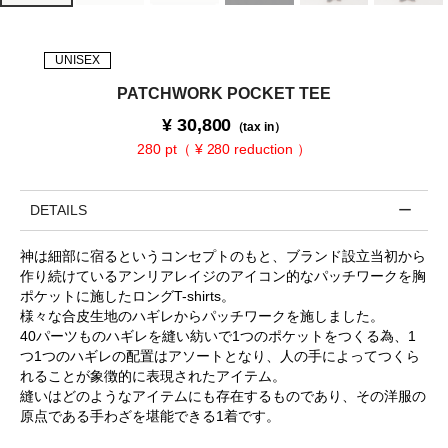
UNISEX
PATCHWORK POCKET TEE
¥
30,800
（tax in）
280 pt（ ¥ 280 reduction ）
DETAILS
神は細部に宿るというコンセプトのもと、ブランド設立当初から
作り続けているアンリアレイジのアイコン的なパッチワークを胸
ポケットに施したロングT-shirts。
様々な合皮生地のハギレからパッチワークを施しました。
40パーツものハギレを縫い紡いで1つのポケットをつくる為、1
つ1つのハギレの配置はアソートとなり、人の手によってつくら
れることが象徴的に表現されたアイテム。
縫いはどのようなアイテムにも存在するものであり、その洋服の
原点である手わざを堪能できる1着です。