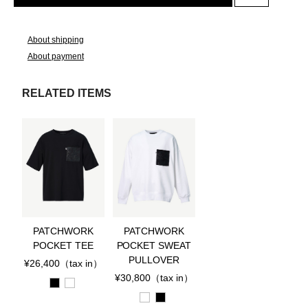
About shipping
About payment
RELATED ITEMS
PATCHWORK
PATCHWORK
POCKET TEE
POCKET SWEAT
PULLOVER
¥26,400
（tax in）
¥30,800
（tax in）