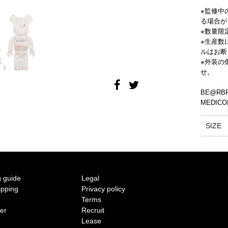
2011 S/S COLLECTION 'AIR'
※監修中
る場合が
2010 A/W COLLECTION 'WIDESHORTSLIMLONG'
※数量限
※生産数
ルはお断
2010 S/S COLLECTION 'SILHOUETTE'
※外装の
せ。
2009 A/W COLLECTION '凹 凸'
BE@RBRI
2009 S/S COLLECTION '○△□'
MEDICOM
SIZE
2008 A/W COLLECTION 'MUTYU'
2008 S/S COLLECTION 'NO MORE'
2007 A/W COLLECTION 'HARUKAHARU'
 guide
Legal
ipping
Privacy policy
2007 S/S COLLECTION 'INORI'
Terms
ter
Recruit
Lease
2006 A/W COLLECTION 'KANON'