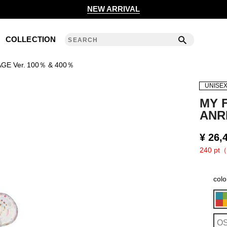
2020 S/S COLLECTION 'ANGLE'
NEW ARRIVAL
2019 A/W COLLECTION 'DETAIL'
COLLECTION
ANREALAGE 15th 'A LIGHT UN LIGHT'
GE Ver. 100％ & 400％
2019 S/S COLLECTION 'CLEAR'
UNISE
2018 A/W COLLECTION 'PRISM'
MY 
ANR
2018 S/S COLLECTION 'POWER'
¥
26,
2017 A/W COLLECTION 'ROLL'
240 pt（
2017 S/S COLLECTION 'SILENCE'
col
2016 A/W COLLECTION 'NOISE'
2016 S/S COLLECTION 'REFLECT'
O