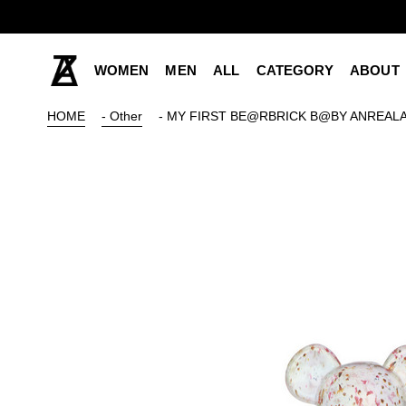
WOMEN
MEN
ALL
CATEGORY
ABOUT
HOME
- Other
- MY FIRST BE@RBRICK B@BY ANREALA