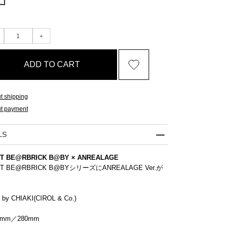
ADD TO CART
t shipping
t payment
LS
ST BE@RBRICK B@BY × ANREALAGE
ST BE@RBRICK B@BYシリーズにANREALAGE Ver.が
 by CHIAKI(CIROL & Co.)
mm／280mm