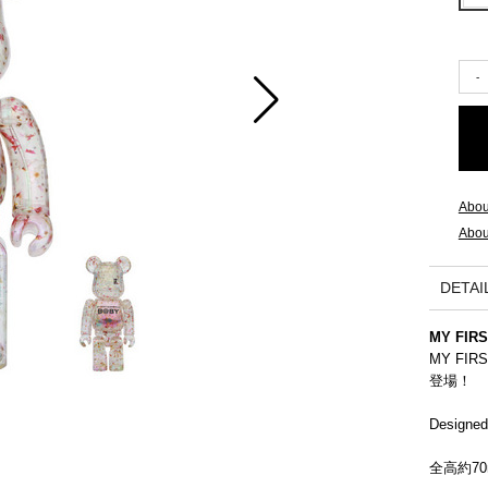
2015 A/W COLLECTION 'LIGHT'
2015 S/S COLLECTION 'SHADOW'
2014 A/W COLLECTION 'SEASON'
2014 S/S COLLECTION 'SIZE'
Abou
Abou
2013 A/W COLLECTION 'COLOR'
DETAI
2013 S/S COLLECTION 'BONE'
MY FIR
2012 A/W COLLECTION 'TIME'
MY FIR
登場！
2012 S/S COLLECTION 'SHELL'
Designed
2011 A/W COLLECTION 'LOW'
全高約70