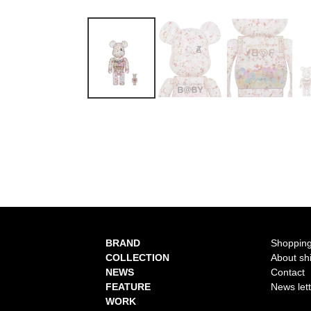
BRAND
Shopping
COLLECTION
About sh
NEWS
Contact
FEATURE
News let
WORK