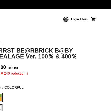
Login
Join
X
FIRST BE@RBRICK B@BY
EALAGE Ver. 100％ & 400％
400
（tax in）
 ¥ 240 reduction ）
or：COLORFUL
S